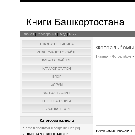
Книги Башкортостана
Главная
|
Регистрация
|
Вход
|
RSS
ГЛАВНАЯ СТРАНИЦА
Фотоальбомы
ИНФОРМАЦИЯ О САЙТЕ
Главная
»
Фотоальбом
»
КАТАЛОГ ФАЙЛОВ
КАТАЛОГ СТАТЕЙ
БЛОГ
ФОРУМ
ФОТОАЛЬБОМЫ
ГОСТЕВАЯ КНИГА
ОБРАТНАЯ СВЯЗЬ
Категории раздела
Уфа в прошлом и современная
[10]
Всего комментариев
:
0
Природа Башкортостана
[16]