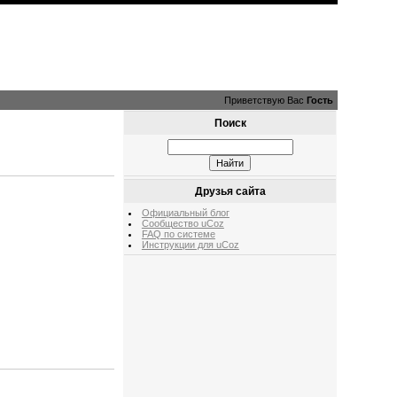
Приветствую Вас
Гость
Поиск
Друзья сайта
Официальный блог
Сообщество uCoz
FAQ по системе
Инструкции для uCoz