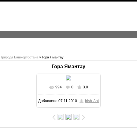
Природа Башкортостана
» Гора Ямантау
Гора Ямантау
994
0
3.0
В реальном размере
Добавлено
07.11.2010
Irish-Ant
800x257
/ 51.4Kb